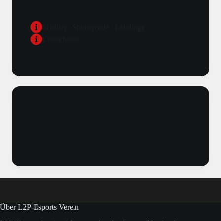
Tagespass ( 14 – 22 Uhr)
10 €
Schüler / Studierende / Lehrlinge
Erwachsene
15 €
Öffnungszeiten
Montag – Sonntag:
14:00 – 22:00 Uhr
Donnerstag: Ruhetag
Über L2P-Esports Verein