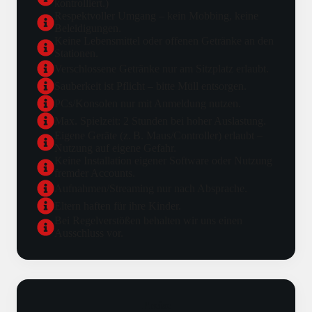
kontrolliert.)
Respektvoller Umgang – kein Mobbing, keine
Beleidigungen.
Keine Lebensmittel oder offenen Getränke an den
Stationen.
Verschlossene Getränke nur am Sitzplatz erlaubt.
Sauberkeit ist Pflicht – bitte Müll entsorgen.
PCs/Konsolen nur mit Anmeldung nutzen.
Max. Spielzeit: 2 Stunden bei hoher Auslastung.
Eigene Geräte (z. B. Maus/Controller) erlaubt –
Nutzung auf eigene Gefahr.
Keine Installation eigener Software oder Nutzung
fremder Accounts.
Aufnahmen/Streaming nur nach Absprache.
Eltern haften für ihre Kinder.
Bei Regelverstößen behalten wir uns einen
Ausschluss vor.
Preise