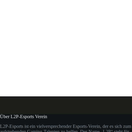
Über L2P-Esports Verein
L2P-Esports ist ein vielversprechender Esports-Verein, der es sich zum 
aufstrebenden Gaming-Talenten zu helfen. Der Name „L2P“ steht für „