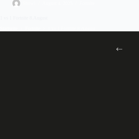
Showi
August 4, 2025
Fortnite
1 vs 1 Fortnite 8.August
Startseite
Fortnite
1 vs 1 Fortnite 8.August