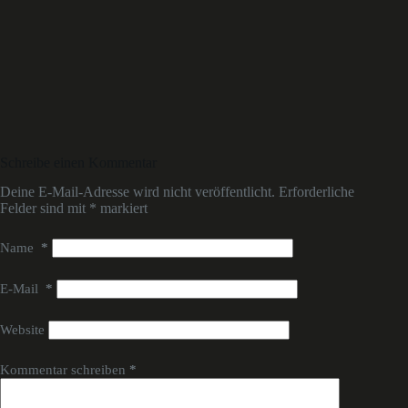
Schreibe einen Kommentar
Deine E-Mail-Adresse wird nicht veröffentlicht.
Erforderliche
Felder sind mit
*
markiert
Name
*
E-Mail
*
Website
Kommentar schreiben
*